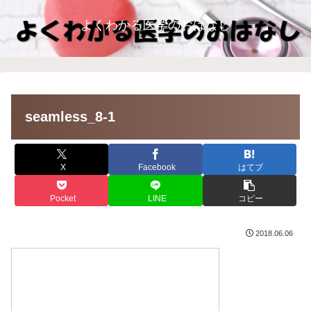
よくわかる医学のおはなし
seamless_8-1
X
Facebook
はてブ
Pocket
LINE
コピー
2018.06.06