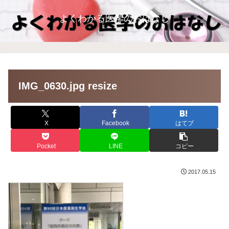
よくわかる医学のおはなし
IMG_0630.jpg resize
X
Facebook
はてブ
Pocket
LINE
コピー
2017.05.15