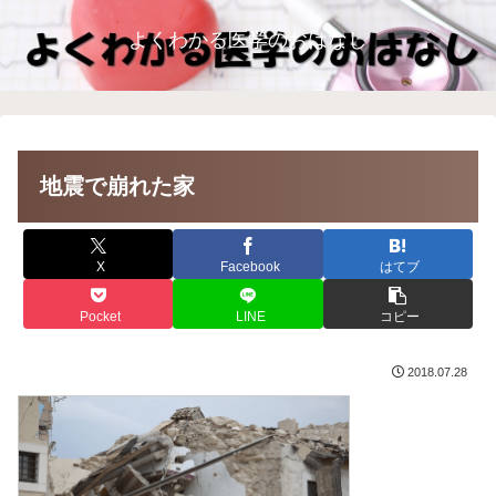
よくわかる医学のおはなし
地震で崩れた家
X
Facebook
はてブ
Pocket
LINE
コピー
2018.07.28