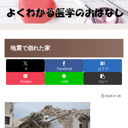
よくわかる医学のおはなし
地震で崩れた家
X
Facebook
はてブ
Pocket
LINE
コピー
2018.07.28