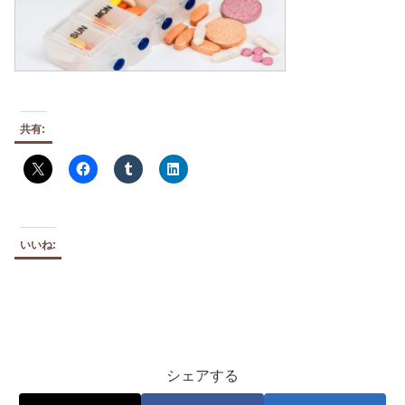
共有:
いいね:
シェアする