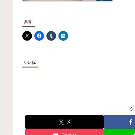
共有:
いいね:
シ
X