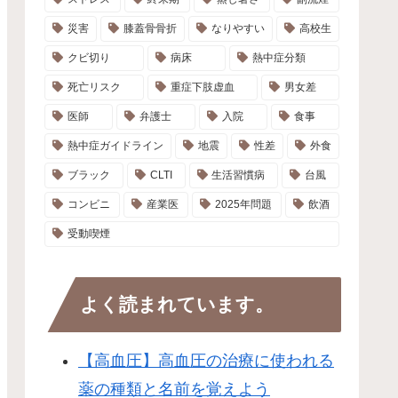
災害
膝蓋骨骨折
なりやすい
高校生
クビ切り
病床
熱中症分類
死亡リスク
重症下肢虚血
男女差
医師
弁護士
入院
食事
熱中症ガイドライン
地震
性差
外食
ブラック
CLTI
生活習慣病
台風
コンビニ
産業医
2025年問題
飲酒
受動喫煙
よく読まれています。
【高血圧】高血圧の治療に使われる
薬の種類と名前を覚えよう