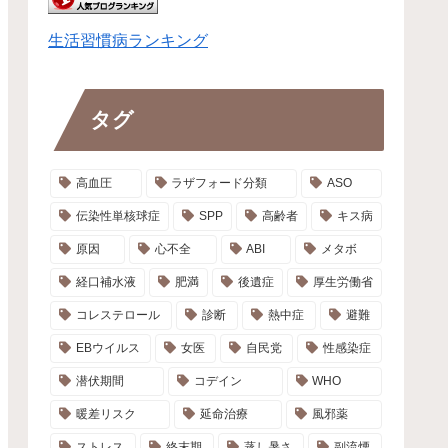
生活習慣病ランキング
タグ
高血圧
ラザフォード分類
ASO
伝染性単核球症
SPP
高齢者
キス病
原因
心不全
ABI
メタボ
経口補水液
肥満
後遺症
厚生労働省
コレステロール
診断
熱中症
避難
EBウイルス
女医
自民党
性感染症
潜伏期間
コデイン
WHO
暖差リスク
延命治療
風邪薬
ストレス
終末期
蒸し暑さ
副流煙