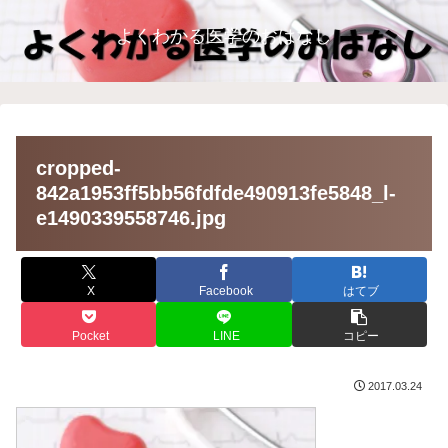
よくわかる医学のおはなし
cropped-
842a1953ff5bb56fdfde490913fe5848_l-
e1490339558746.jpg
X
Facebook
はてブ
Pocket
LINE
コピー
2017.03.24