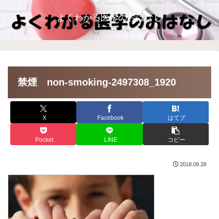
よくわかる医学のおはなし
禁煙 non-smoking-2497308_1920
X
Facebook
はてブ
Pocket
LINE
コピー
2018.09.28