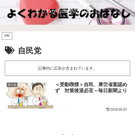
よくわかる医学のおはなし
PR
自民党
記事内に広告が含まれています。
＜受動喫煙＞自民、厚労省案認め
未分類
ず 対策後退必至～毎日新聞より
2018.09.20